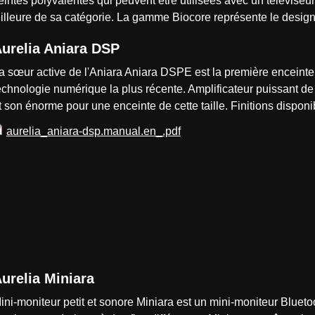
eintes polyvalentes qui peuvent être utilisées avec un télévis
meilleure de sa catégorie. La gamme Biocore représente le desig
urelia Aniara DSP
a sœur active de l'Aniara Aniara DSPE est la première enceinte a
echnologie numérique la plus récente. Amplificateur puissant de
t son énorme pour une enceinte de cette taille. Finitions disponib
aurelia_aniara-dsp.manual.en_.pdf
urelia Miniara
ini-moniteur petit et sonore Miniara est un mini-moniteur Bluetoo