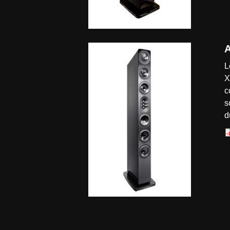
A
L
X
c
s
d