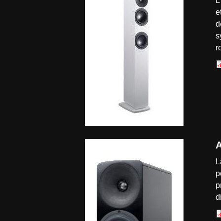
L
e
d
s
r
A
L
p
p
d