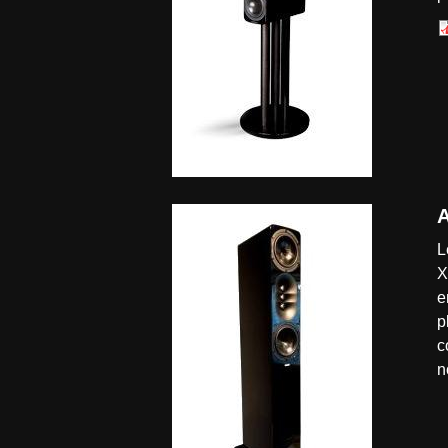
A
L
X
e
p
c
n