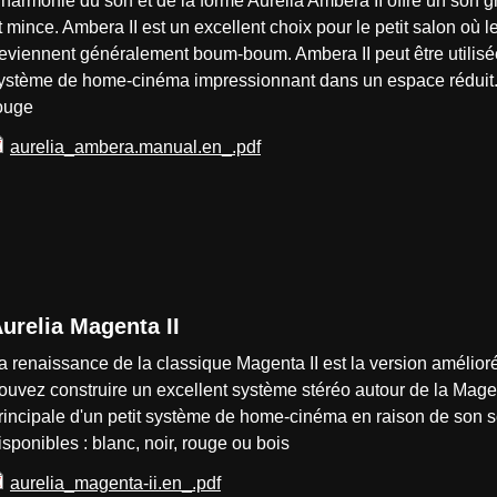
'harmonie du son et de la forme Aurelia Ambera II offre un son g
t mince. Ambera II est un excellent choix pour le petit salon où
eviennent généralement boum-boum. Ambera II peut être utilisé
ystème de home-cinéma impressionnant dans un espace réduit. Fi
ouge
aurelia_ambera.manual.en_.pdf
urelia Magenta II
a renaissance de la classique Magenta II est la version améli
ouvez construire un excellent système stéréo autour de la Magen
rincipale d'un petit système de home-cinéma en raison de son son
isponibles : blanc, noir, rouge ou bois
aurelia_magenta-ii.en_.pdf