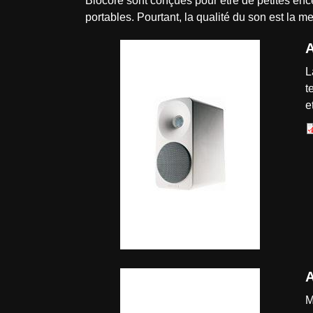
Biocore sont conçues pour être de petites enc
portables. Pourtant, la qualité du son est la 
A
L
t
e
A
M