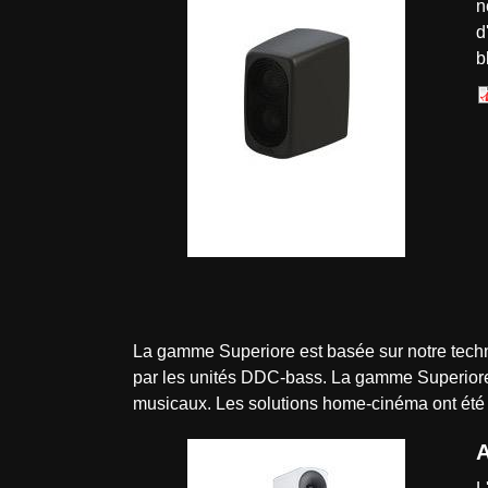
n
d
b
La gamme Superiore est basée sur notre tec
par les unités DDC-bass. La gamme Superiore e
musicaux. Les solutions home-cinéma ont été 
A